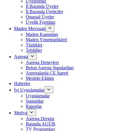
Üyelerimiz
İl Bazında Üyeler
İl Bazında Üreticiler
Onursal Üyeler
Üyelik Formları
Maden Mevzuatı
Maden Kanunları
Maden Yönetmelikleri
Tüzükler
Tebliğler
Agrega
Agrega Deneyleri
Beton Agrega Standartları
Agregalarda CE İşareti
Mesleki Eğitim
Haberler
İyi Uygulamalar
Uygulamalar
Sunumlar
Raporlar
Medya
Agrega Dergisi
Basında AGÜB
TV Programları