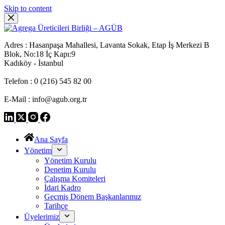
Skip to content
Adres : Hasanpaşa Mahallesi, Lavanta Sokak, Etap İş Merkezi B
Blok, No:18 İç Kapı:9
Kadıköy - İstanbul
Telefon : 0 (216) 545 82 00
E-Mail : info@agub.org.tr
Ana Sayfa
Yönetim
Yönetim Kurulu
Denetim Kurulu
Çalışma Komiteleri
İdari Kadro
Geçmiş Dönem Başkanlarımız
Tarihçe
Üyelerimiz