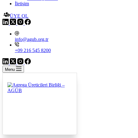
İletişim
ÜYE OL
info@agub.org.tr
+09 216 545 8200
Menu