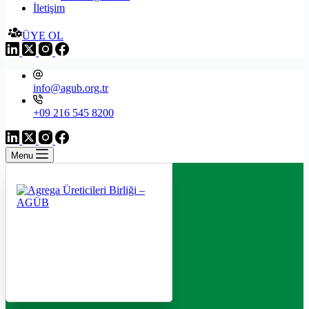
İletişim
ÜYE OL
info@agub.org.tr
+09 216 545 8200
Menu