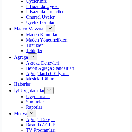
Üyelerimiz
İl Bazında Üyeler
İl Bazında Üreticiler
Onursal Üyeler
Üyelik Formları
Maden Mevzuatı
Maden Kanunları
Maden Yönetmelikleri
Tüzükler
Tebliğler
Agrega
Agrega Deneyleri
Beton Agrega Standartları
Agregalarda CE İşareti
Mesleki Eğitim
Haberler
İyi Uygulamalar
Uygulamalar
Sunumlar
Raporlar
Medya
Agrega Dergisi
Basında AGÜB
TV Programları