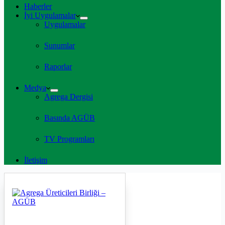
Haberler
İyi Uygulamalar
Uygulamalar
Sunumlar
Raporlar
Medya
Agrega Dergisi
Basında AGÜB
TV Programları
İletişim