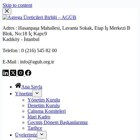
Skip to content
Adres : Hasanpaşa Mahallesi, Lavanta Sokak, Etap İş Merkezi B
Blok, No:18 İç Kapı:9
Kadıköy - İstanbul
Telefon : 0 (216) 545 82 00
E-Mail : info@agub.org.tr
Ana Sayfa
Yönetim
Yönetim Kurulu
Denetim Kurulu
Çalışma Komiteleri
İdari Kadro
Geçmiş Dönem Başkanlarımız
Tarihçe
Üyelerimiz