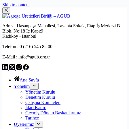
Skip to content
Adres : Hasanpaşa Mahallesi, Lavanta Sokak, Etap İş Merkezi B
Blok, No:18 İç Kapı:9
Kadıköy - İstanbul
Telefon : 0 (216) 545 82 00
E-Mail : info@agub.org.tr
Ana Sayfa
Yönetim
Yönetim Kurulu
Denetim Kurulu
Çalışma Komiteleri
İdari Kadro
Geçmiş Dönem Başkanlarımız
Tarihçe
Üyelerimiz