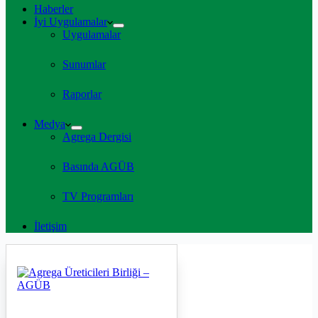
Haberler
İyi Uygulamalar
Uygulamalar
Sunumlar
Raporlar
Medya
Agrega Dergisi
Basında AGÜB
TV Programları
İletişim