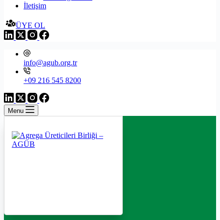
İletişim
ÜYE OL
info@agub.org.tr
+09 216 545 8200
Menu