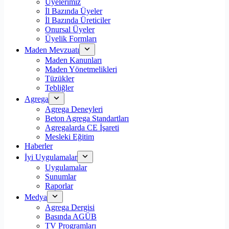
Üyelerimiz
İl Bazında Üyeler
İl Bazında Üreticiler
Onursal Üyeler
Üyelik Formları
Maden Mevzuatı
Maden Kanunları
Maden Yönetmelikleri
Tüzükler
Tebliğler
Agrega
Agrega Deneyleri
Beton Agrega Standartları
Agregalarda CE İşareti
Mesleki Eğitim
Haberler
İyi Uygulamalar
Uygulamalar
Sunumlar
Raporlar
Medya
Agrega Dergisi
Basında AGÜB
TV Programları