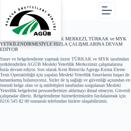
Haberler sayfasına dön
AGÜB MESLEKİ YETERLİLİK MERKEZİ, TÜRKAK ve MYK
YETKİLENDİRMESİYLE HIZLA ÇALIŞMLARINA DEVAM
EDİYOR
Sınav ve belgelendirme yapmak üzere TÜRKAK ve MYK tarafından
yetkilendirilen AGÜB Mesleki Yeterlilik Merkezimiz çalışmalarına
hızla devam ediyor. Son olarak Kent Beton'da Agrega Kırma Eleme
Tesis Operatörlüğü için yapılan Mesleki Yeterlilik Sınavlarını başarı ile
tamamlamış bulunuyoruz. Sizler de iş sağlığı ve güvenliği açısından en
önemli belge olan ve iş müfettişleri tarafından sorgulanan Mesleki
Yeterlilik belgelerini personellerinize aldırmayı ihmal etmeyin. Güvenli
çalışmalar dileriz. Belgelendirme hizmetlerimizden faydalanmak için
0216 545 82 00 numaralı telefondan bizlere ulaşabilirsiniz.