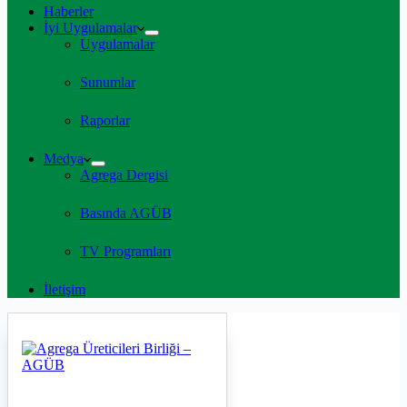
Haberler
İyi Uygulamalar
Uygulamalar
Sunumlar
Raporlar
Medya
Agrega Dergisi
Basında AGÜB
TV Programları
İletişim