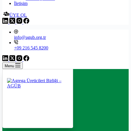
İletişim
ÜYE OL
info@agub.org.tr
+09 216 545 8200
Menu