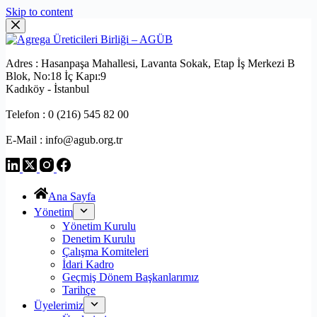
Skip to content
Adres : Hasanpaşa Mahallesi, Lavanta Sokak, Etap İş Merkezi B
Blok, No:18 İç Kapı:9
Kadıköy - İstanbul
Telefon : 0 (216) 545 82 00
E-Mail : info@agub.org.tr
Ana Sayfa
Yönetim
Yönetim Kurulu
Denetim Kurulu
Çalışma Komiteleri
İdari Kadro
Geçmiş Dönem Başkanlarımız
Tarihçe
Üyelerimiz