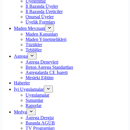
Üyelerimiz
İl Bazında Üyeler
İl Bazında Üreticiler
Onursal Üyeler
Üyelik Formları
Maden Mevzuatı
Maden Kanunları
Maden Yönetmelikleri
Tüzükler
Tebliğler
Agrega
Agrega Deneyleri
Beton Agrega Standartları
Agregalarda CE İşareti
Mesleki Eğitim
Haberler
İyi Uygulamalar
Uygulamalar
Sunumlar
Raporlar
Medya
Agrega Dergisi
Basında AGÜB
TV Programları