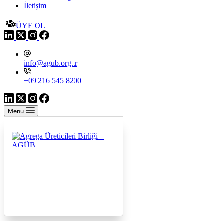
İletişim
ÜYE OL
info@agub.org.tr
+09 216 545 8200
Menu