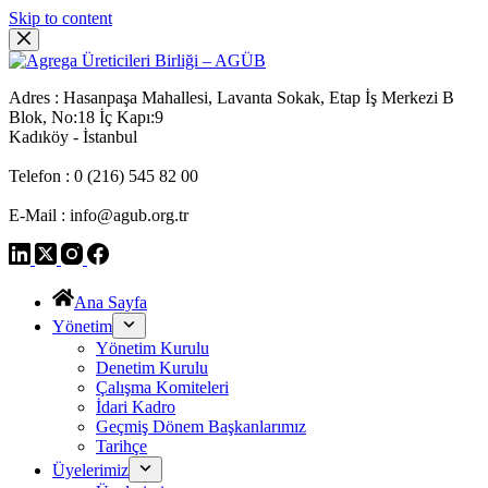
Skip to content
Adres : Hasanpaşa Mahallesi, Lavanta Sokak, Etap İş Merkezi B
Blok, No:18 İç Kapı:9
Kadıköy - İstanbul
Telefon : 0 (216) 545 82 00
E-Mail : info@agub.org.tr
Ana Sayfa
Yönetim
Yönetim Kurulu
Denetim Kurulu
Çalışma Komiteleri
İdari Kadro
Geçmiş Dönem Başkanlarımız
Tarihçe
Üyelerimiz