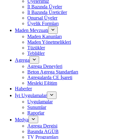
Üyelerimiz
İl Bazında Üyeler
İl Bazında Üreticiler
Onursal Üyeler
Üyelik Formları
Maden Mevzuatı
Maden Kanunları
Maden Yönetmelikleri
Tüzükler
Tebliğler
Agrega
Agrega Deneyleri
Beton Agrega Standartları
Agregalarda CE İşareti
Mesleki Eğitim
Haberler
İyi Uygulamalar
Uygulamalar
Sunumlar
Raporlar
Medya
Agrega Dergisi
Basında AGÜB
TV Programları