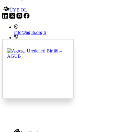
ÜYE OL
info@agub.org.tr
+09 216 545 8200
Menu