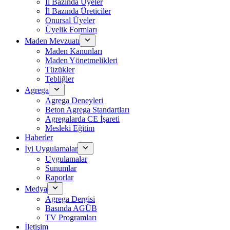
İl Bazında Üyeler
İl Bazında Üreticiler
Onursal Üyeler
Üyelik Formları
Maden Mevzuatı
Maden Kanunları
Maden Yönetmelikleri
Tüzükler
Tebliğler
Agrega
Agrega Deneyleri
Beton Agrega Standartları
Agregalarda CE İşareti
Mesleki Eğitim
Haberler
İyi Uygulamalar
Uygulamalar
Sunumlar
Raporlar
Medya
Agrega Dergisi
Basında AGÜB
TV Programları
İletişim