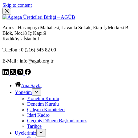
Skip to content
Adres : Hasanpaşa Mahallesi, Lavanta Sokak, Etap İş Merkezi B
Blok, No:18 İç Kapı:9
Kadıköy - İstanbul
Telefon : 0 (216) 545 82 00
E-Mail : info@agub.org.tr
Ana Sayfa
Yönetim
Yönetim Kurulu
Denetim Kurulu
Çalışma Komiteleri
İdari Kadro
Geçmiş Dönem Başkanlarımız
Tarihçe
Üyelerimiz