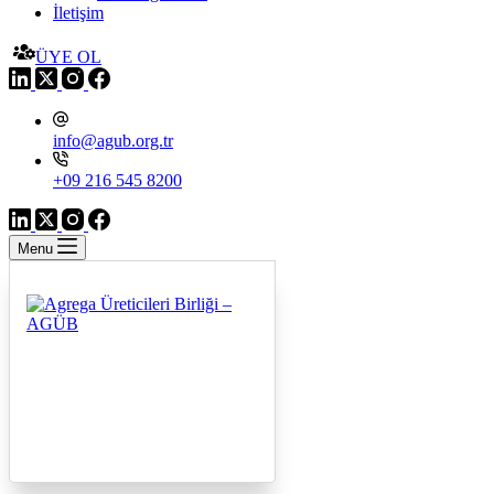
İletişim
ÜYE OL
info@agub.org.tr
+09 216 545 8200
Menu