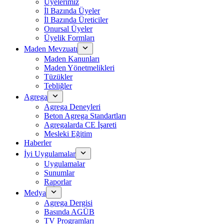
Üyelerimiz
İl Bazında Üyeler
İl Bazında Üreticiler
Onursal Üyeler
Üyelik Formları
Maden Mevzuatı
Maden Kanunları
Maden Yönetmelikleri
Tüzükler
Tebliğler
Agrega
Agrega Deneyleri
Beton Agrega Standartları
Agregalarda CE İşareti
Mesleki Eğitim
Haberler
İyi Uygulamalar
Uygulamalar
Sunumlar
Raporlar
Medya
Agrega Dergisi
Basında AGÜB
TV Programları