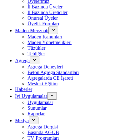
Üyelerimiz
İl Bazında Üyeler
İl Bazında Üreticiler
Onursal Üyeler
Üyelik Formları
Maden Mevzuatı
Maden Kanunları
Maden Yönetmelikleri
Tüzükler
Tebliğler
Agrega
Agrega Deneyleri
Beton Agrega Standartları
Agregalarda CE İşareti
Mesleki Eğitim
Haberler
İyi Uygulamalar
Uygulamalar
Sunumlar
Raporlar
Medya
Agrega Dergisi
Basında AGÜB
TV Programları