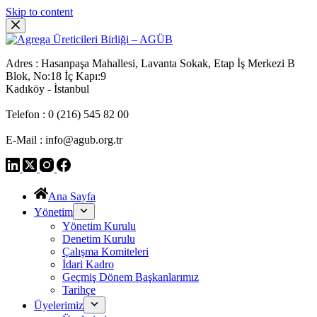
Skip to content
Adres : Hasanpaşa Mahallesi, Lavanta Sokak, Etap İş Merkezi B
Blok, No:18 İç Kapı:9
Kadıköy - İstanbul
Telefon : 0 (216) 545 82 00
E-Mail : info@agub.org.tr
Ana Sayfa
Yönetim
Yönetim Kurulu
Denetim Kurulu
Çalışma Komiteleri
İdari Kadro
Geçmiş Dönem Başkanlarımız
Tarihçe
Üyelerimiz