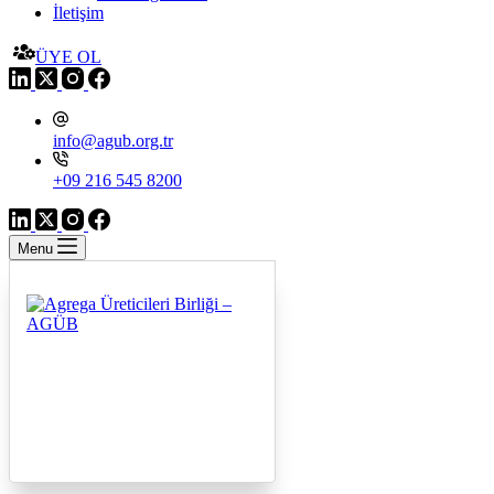
İletişim
ÜYE OL
info@agub.org.tr
+09 216 545 8200
Menu