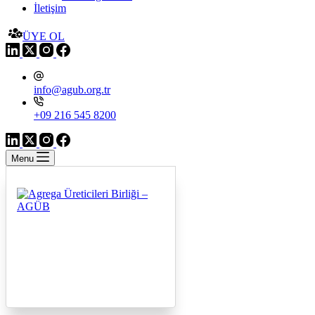
İletişim
ÜYE OL
info@agub.org.tr
+09 216 545 8200
Menu