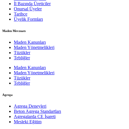
İl Bazında Üreticiler
Onursal Üyeler
Tarihçe
Üyelik Formları
Maden Mevzuatı
Maden Kanunları
Maden Yönetmelikleri
Tüzükler
Tebliğler
Maden Kanunları
Maden Yönetmelikleri
Tüzükler
Tebliğler
Agrega
Agrega Deneyleri
Beton Agrega Standartları
Agregalarda CE İşareti
Mesleki Eğitim