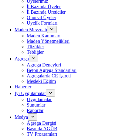
Üyelerimiz
İl Bazında Üyeler
İl Bazında Üreticiler
Onursal Üyeler
Üyelik Formları
Maden Mevzuatı
Maden Kanunları
Maden Yönetmelikleri
Tüzükler
Tebliğler
Agrega
Agrega Deneyleri
Beton Agrega Standartları
Agregalarda CE İşareti
Mesleki Eğitim
Haberler
İyi Uygulamalar
Uygulamalar
Sunumlar
Raporlar
Medya
Agrega Dergisi
Basında AGÜB
TV Programları