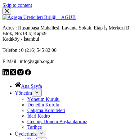
Skip to content
Adres : Hasanpaşa Mahallesi, Lavanta Sokak, Etap İş Merkezi B
Blok, No:18 İç Kapı:9
Kadıköy - İstanbul
Telefon : 0 (216) 545 82 00
E-Mail : info@agub.org.tr
Ana Sayfa
Yönetim
Yönetim Kurulu
Denetim Kurulu
Çalışma Komiteleri
İdari Kadro
Geçmiş Dönem Başkanlarımız
Tarihçe
Üyelerimiz