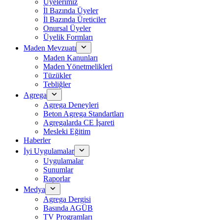
Üyelerimiz
İl Bazında Üyeler
İl Bazında Üreticiler
Onursal Üyeler
Üyelik Formları
Maden Mevzuatı
Maden Kanunları
Maden Yönetmelikleri
Tüzükler
Tebliğler
Agrega
Agrega Deneyleri
Beton Agrega Standartları
Agregalarda CE İşareti
Mesleki Eğitim
Haberler
İyi Uygulamalar
Uygulamalar
Sunumlar
Raporlar
Medya
Agrega Dergisi
Basında AGÜB
TV Programları