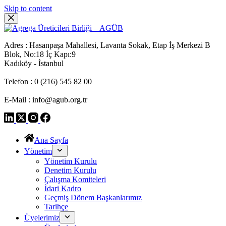
Skip to content
Adres : Hasanpaşa Mahallesi, Lavanta Sokak, Etap İş Merkezi B
Blok, No:18 İç Kapı:9
Kadıköy - İstanbul
Telefon : 0 (216) 545 82 00
E-Mail : info@agub.org.tr
Ana Sayfa
Yönetim
Yönetim Kurulu
Denetim Kurulu
Çalışma Komiteleri
İdari Kadro
Geçmiş Dönem Başkanlarımız
Tarihçe
Üyelerimiz