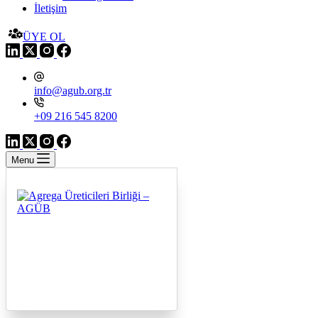
İletişim
ÜYE OL
info@agub.org.tr
+09 216 545 8200
Menu