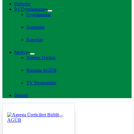
Haberler
İyi Uygulamalar
Uygulamalar
Sunumlar
Raporlar
Medya
Agrega Dergisi
Basında AGÜB
TV Programları
İletişim