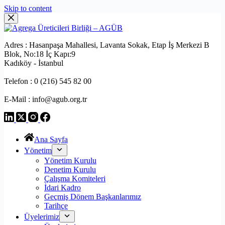
Skip to content
Adres : Hasanpaşa Mahallesi, Lavanta Sokak, Etap İş Merkezi B
Blok, No:18 İç Kapı:9
Kadıköy - İstanbul
Telefon : 0 (216) 545 82 00
E-Mail : info@agub.org.tr
Ana Sayfa
Yönetim
Yönetim Kurulu
Denetim Kurulu
Çalışma Komiteleri
İdari Kadro
Geçmiş Dönem Başkanlarımız
Tarihçe
Üyelerimiz