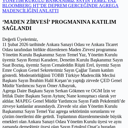
YÖNETİM KURULU BAŞKANIMIZ SAYIN TEMEL YAZ
BLOOMBERG HT’DE DEPREM GERÇEĞİNDE AGREGA
MADENCİLİĞİNİ ANLATTI
‘MADEN ZİRVESİ’ PROGMANINA KATILIM
SAĞLANDI
Değerli Üyelerimiz,
11 Şubat 2026 tarihinde Ankara Sanayi Odası ve Ankara Ticaret
Odası tarafından birlikte düzenlenen Maden Zirvesi programına
Yönetim Kurulu Başkanımız Sayın Temel Yaz, Yönetim Kurulu
üyemiz Sayın Remzi Karadere, Denetim Kurulu Başkanımız Sayın
Suat Boztaş, üyemiz Sayın Cemaleddin Rüştü Erel, üyemiz Sayın
Emre Coşkun Genel Sekreterimiz Sayın Çağlar Tanım katılım
gösterdi. Moderatörlüğünü TOBB Türkiye Madencilik Meclisi
Başkanı Sayın İbrahim Halil Kırşan’ın yaptığı zirvede ÇED Genel
Müdür Yardımcısı Sayın Ömer Albayrak,
Agrega Daire Başkanı Sayın Serkan Gökmen ve OGM İzin ve
İrtifak Daire Başkanı Sayın Aytunç Nane konuşmacı olarak yer
aldılar. MAPEG Genel Müdür Yardımcısı Sayın Fatih Pekdemirli’de
zirveye katılanlar arasındaydı. Zirvede söz alan Yönetim Kurulu
Başkanımız Sayın Temel Yaz agrega sektörünün sorunlarını ve
çözüm önerilerini dile getirdi. Toplantının düzenlenmesinde büyük
emekleri olan Ankara Sanayi Odası Yönetim Kurulu üyesi ve aynı
zamanda derneğimiz üyesi olan Sayın Ertuğrul Onat’a buradan