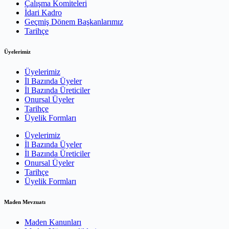
Çalışma Komiteleri
İdari Kadro
Geçmiş Dönem Başkanlarımız
Tarihçe
Üyelerimiz
Üyelerimiz
İl Bazında Üyeler
İl Bazında Üreticiler
Onursal Üyeler
Tarihçe
Üyelik Formları
Üyelerimiz
İl Bazında Üyeler
İl Bazında Üreticiler
Onursal Üyeler
Tarihçe
Üyelik Formları
Maden Mevzuatı
Maden Kanunları