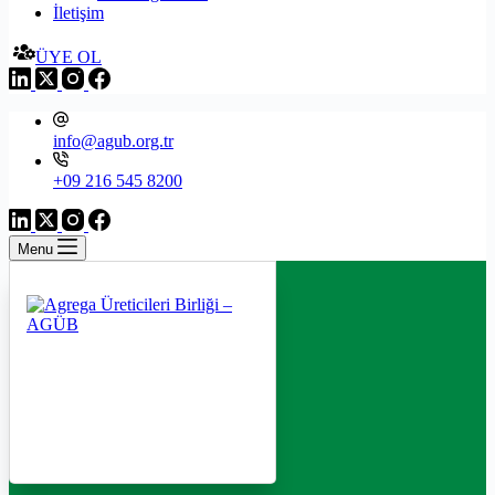
İletişim
ÜYE OL
info@agub.org.tr
+09 216 545 8200
Menu