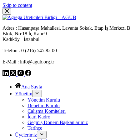
Skip to content
Adres : Hasanpaşa Mahallesi, Lavanta Sokak, Etap İş Merkezi B
Blok, No:18 İç Kapı:9
Kadıköy - İstanbul
Telefon : 0 (216) 545 82 00
E-Mail : info@agub.org.tr
Ana Sayfa
Yönetim
Yönetim Kurulu
Denetim Kurulu
Çalışma Komiteleri
İdari Kadro
Geçmiş Dönem Başkanlarımız
Tarihçe
Üyelerimiz