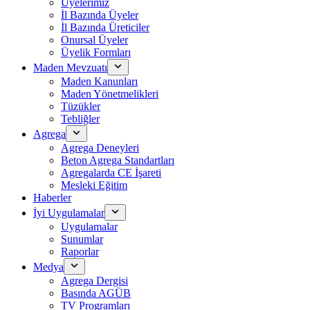
Üyelerimiz
İl Bazında Üyeler
İl Bazında Üreticiler
Onursal Üyeler
Üyelik Formları
Maden Mevzuatı
Maden Kanunları
Maden Yönetmelikleri
Tüzükler
Tebliğler
Agrega
Agrega Deneyleri
Beton Agrega Standartları
Agregalarda CE İşareti
Mesleki Eğitim
Haberler
İyi Uygulamalar
Uygulamalar
Sunumlar
Raporlar
Medya
Agrega Dergisi
Basında AGÜB
TV Programları