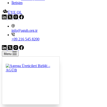
İletişim
ÜYE OL
info@agub.org.tr
+09 216 545 8200
Menu