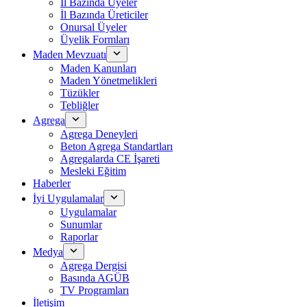
İl Bazında Üyeler
İl Bazında Üreticiler
Onursal Üyeler
Üyelik Formları
Maden Mevzuatı
Maden Kanunları
Maden Yönetmelikleri
Tüzükler
Tebliğler
Agrega
Agrega Deneyleri
Beton Agrega Standartları
Agregalarda CE İşareti
Mesleki Eğitim
Haberler
İyi Uygulamalar
Uygulamalar
Sunumlar
Raporlar
Medya
Agrega Dergisi
Basında AGÜB
TV Programları
İletişim