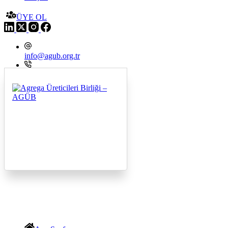
ÜYE OL
info@agub.org.tr
+09 216 545 8200
Menu