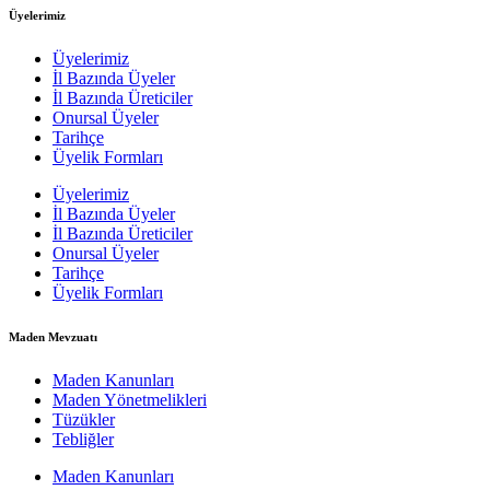
Üyelerimiz
Üyelerimiz
İl Bazında Üyeler
İl Bazında Üreticiler
Onursal Üyeler
Tarihçe
Üyelik Formları
Üyelerimiz
İl Bazında Üyeler
İl Bazında Üreticiler
Onursal Üyeler
Tarihçe
Üyelik Formları
Maden Mevzuatı
Maden Kanunları
Maden Yönetmelikleri
Tüzükler
Tebliğler
Maden Kanunları