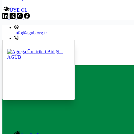
ÜYE OL
info@agub.org.tr
+09 216 545 8200
Menu