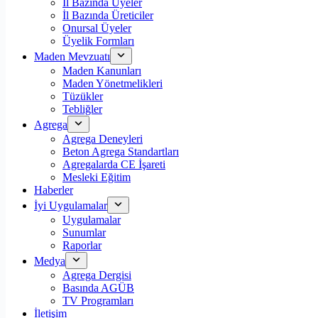
İl Bazında Üyeler
İl Bazında Üreticiler
Onursal Üyeler
Üyelik Formları
Maden Mevzuatı
Maden Kanunları
Maden Yönetmelikleri
Tüzükler
Tebliğler
Agrega
Agrega Deneyleri
Beton Agrega Standartları
Agregalarda CE İşareti
Mesleki Eğitim
Haberler
İyi Uygulamalar
Uygulamalar
Sunumlar
Raporlar
Medya
Agrega Dergisi
Basında AGÜB
TV Programları
İletişim