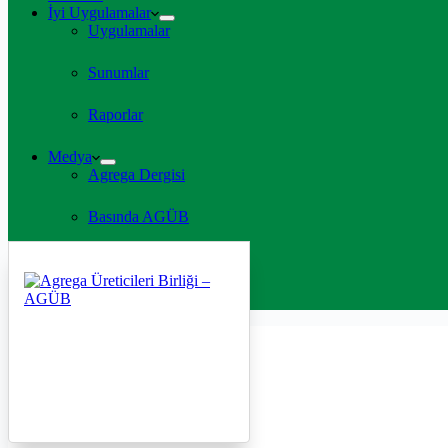
İyi Uygulamalar
Uygulamalar
Sunumlar
Raporlar
Medya
Agrega Dergisi
Basında AGÜB
TV Programları
İletişim