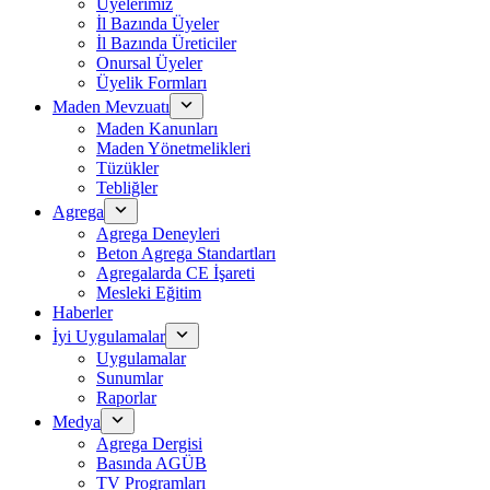
Üyelerimiz
İl Bazında Üyeler
İl Bazında Üreticiler
Onursal Üyeler
Üyelik Formları
Maden Mevzuatı
Maden Kanunları
Maden Yönetmelikleri
Tüzükler
Tebliğler
Agrega
Agrega Deneyleri
Beton Agrega Standartları
Agregalarda CE İşareti
Mesleki Eğitim
Haberler
İyi Uygulamalar
Uygulamalar
Sunumlar
Raporlar
Medya
Agrega Dergisi
Basında AGÜB
TV Programları