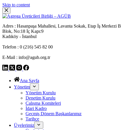
Skip to content
Adres : Hasanpaşa Mahallesi, Lavanta Sokak, Etap İş Merkezi B
Blok, No:18 İç Kapı:9
Kadıköy - İstanbul
Telefon : 0 (216) 545 82 00
E-Mail : info@agub.org.tr
Ana Sayfa
Yönetim
Yönetim Kurulu
Denetim Kurulu
Çalışma Komiteleri
İdari Kadro
Geçmiş Dönem Başkanlarımız
Tarihçe
Üyelerimiz