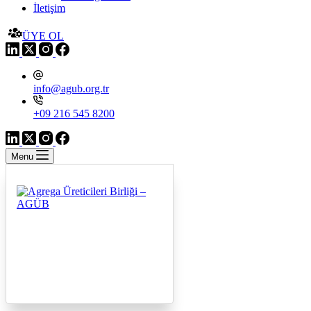
İletişim
ÜYE OL
info@agub.org.tr
+09 216 545 8200
Menu