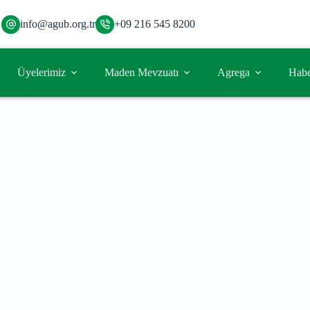
info@agub.org.tr
+09 216 545 8200
Üyelerimiz
Maden Mevzuatı
Agrega
Habe