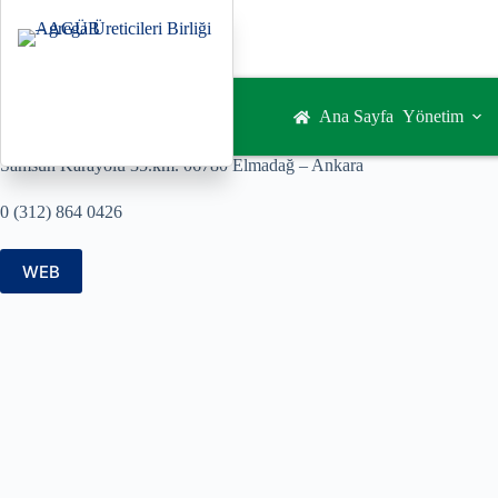
Ana Sayfa
Yönetim
Samsun Karayolu 35.km. 06780 Elmadağ – Ankara
0 (312) 864 0426
WEB