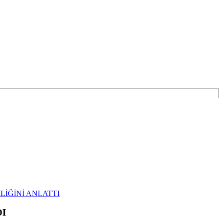
İĞİNİ ANLATTI
DI