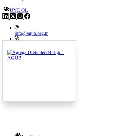
ÜYE OL
info@agub.org.tr
+09 216 545 8200
Menu