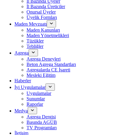
İl Bazında Üyeler
İl Bazında Üreticiler
Onursal Üyeler
Üyelik Formları
Maden Mevzuatı
Maden Kanunları
Maden Yönetmelikleri
Tüzükler
Tebliğler
Agrega
Agrega Deneyleri
Beton Agrega Standartları
Agregalarda CE İşareti
Mesleki Eğitim
Haberler
İyi Uygulamalar
Uygulamalar
Sunumlar
Raporlar
Medya
Agrega Dergisi
Basında AGÜB
TV Programları
İletişim