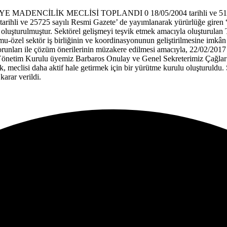
LİK MECLİSİ TOPLANDI 0 18/05/2004 tarihli ve 5174 sayılı Tü
arihli ve 25725 sayılı Resmi Gazete’ de yayımlanarak yürürlüğe giren
luşturulmuştur. Sektörel gelişmeyi teşvik etmek amacıyla oluşturulan T
, kamu-özel sektör iş birliğinin ve koordinasyonunun geliştirilmesine im
orunları ile çözüm önerilerinin müzakere edilmesi amacıyla, 22/02/2017 
n Yönetim Kurulu üyemiz Barbaros Onulay ve Genel Sekreterimiz Çağlar
rak, meclisi daha aktif hale getirmek için bir yürütme kurulu oluşturul
karar verildi.