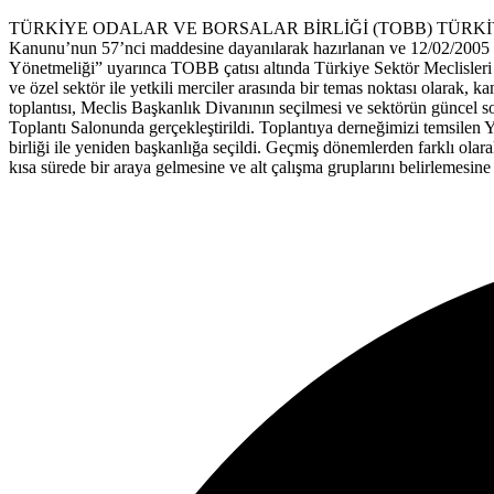
TÜRKİYE ODALAR VE BORSALAR BİRLİĞİ (TOBB) TÜRKİYE MADENCİ
Kanunu’nun 57’nci maddesine dayanılarak hazırlanan ve 12/02/2005 t
Yönetmeliği” uyarınca TOBB çatısı altında Türkiye Sektör Meclisleri o
ve özel sektör ile yetkili merciler arasında bir temas noktası olarak
toplantısı, Meclis Başkanlık Divanının seçilmesi ve sektörün güncel s
Toplantı Salonunda gerçekleştirildi. Toplantıya derneğimizi temsile
birliği ile yeniden başkanlığa seçildi. Geçmiş dönemlerden farklı ola
kısa sürede bir araya gelmesine ve alt çalışma gruplarını belirlemesine 