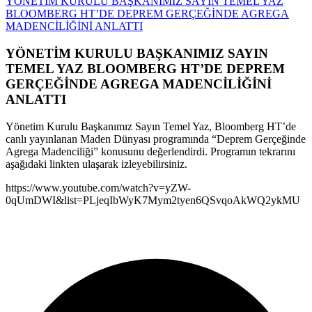
YÖNETİM KURULU BAŞKANIMIZ SAYIN TEMEL YAZ
BLOOMBERG HT’DE DEPREM GERÇEĞİNDE AGREGA
MADENCİLİĞİNİ ANLATTI
YÖNETİM KURULU BAŞKANIMIZ SAYIN
TEMEL YAZ BLOOMBERG HT’DE DEPREM
GERÇEĞİNDE AGREGA MADENCİLİĞİNİ
ANLATTI
Yönetim Kurulu Başkanımız Sayın Temel Yaz, Bloomberg HT’de
canlı yayınlanan Maden Dünyası programında “Deprem Gerçeğinde
Agrega Madenciliği” konusunu değerlendirdi. Programın tekrarını
aşağıdaki linkten ulaşarak izleyebilirsiniz.
https://www.youtube.com/watch?v=yZW-
0qUmDWI&list=PLjeqIbWyK7Mym2tyen6QSvqoAkWQ2ykMU