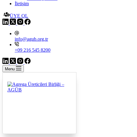
İletişim
ÜYE OL
info@agub.org.tr
+09 216 545 8200
Menu