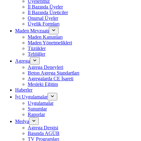
Üyelerimiz
İl Bazında Üyeler
İl Bazında Üreticiler
Onursal Üyeler
Üyelik Formları
Maden Mevzuatı
Maden Kanunları
Maden Yönetmelikleri
Tüzükler
Tebliğler
Agrega
Agrega Deneyleri
Beton Agrega Standartları
Agregalarda CE İşareti
Mesleki Eğitim
Haberler
İyi Uygulamalar
Uygulamalar
Sunumlar
Raporlar
Medya
Agrega Dergisi
Basında AGÜB
TV Programları