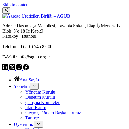
Skip to content
Adres : Hasanpaşa Mahallesi, Lavanta Sokak, Etap İş Merkezi B
Blok, No:18 İç Kapı:9
Kadıköy - İstanbul
Telefon : 0 (216) 545 82 00
E-Mail : info@agub.org.tr
Ana Sayfa
Yönetim
Yönetim Kurulu
Denetim Kurulu
Çalışma Komiteleri
İdari Kadro
Geçmiş Dönem Başkanlarımız
Tarihçe
Üyelerimiz