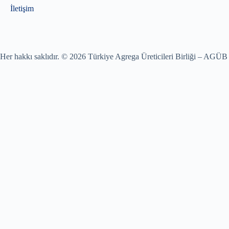
İletişim
Her hakkı saklıdır. © 2026 Türkiye Agrega Üreticileri Birliği – AGÜB
Mail Adresiniz
Şifreniz
Remember Me
Giriş Yap
Lost your password?
Başlık metninizi buraya ekleyin