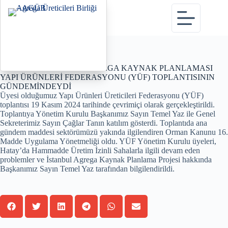
Haberler sayfasına dön
ORMAN KANUNU VE AGREGA KAYNAK PLANLAMASI
YAPI ÜRÜNLERİ FEDERASYONU (YÜF) TOPLANTISININ
GÜNDEMİNDEYDİ
Üyesi olduğumuz Yapı Ürünleri Üreticileri Federasyonu (YÜF)
toplantısı 19 Kasım 2024 tarihinde çevrimiçi olarak gerçekleştirildi.
Toplantıya Yönetim Kurulu Başkanımız Sayın Temel Yaz ile Genel
Sekreterimiz Sayın Çağlar Tanın katılım gösterdi. Toplantıda ana
gündem maddesi sektörümüzü yakında ilgilendiren Orman Kanunu 16.
Madde Uygulama Yönetmeliği oldu. YÜF Yönetim Kurulu üyeleri,
Hatay’da Hammadde Üretim İzinli Sahalarla ilgili devam eden
problemler ve İstanbul Agrega Kaynak Planlama Projesi hakkında
Başkanımız Sayın Temel Yaz tarafından bilgilendirildi.