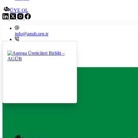
ÜYE OL
info@agub.org.tr
+09 216 545 8200
Menu