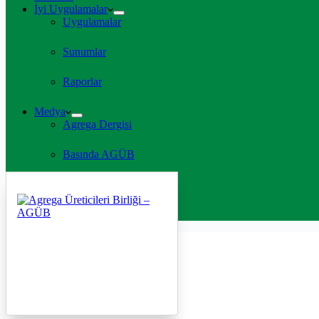
İyi Uygulamalar
Uygulamalar
Sunumlar
Raporlar
Medya
Agrega Dergisi
Basında AGÜB
TV Programları
İletişim