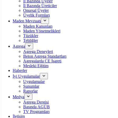
İl Bazında Üyeler
İl Bazında Üreticiler
Onursal Üyeler
Üyelik Formları
Maden Mevzuatı
Maden Kanunları
Maden Yönetmelikleri
Tüzükler
Tebliğler
Agrega
Agrega Deneyleri
Beton Agrega Standartları
Agregalarda CE İşareti
Mesleki Eğitim
Haberler
İyi Uygulamalar
Uygulamalar
Sunumlar
Raporlar
Medya
Agrega Dergisi
Basında AGÜB
TV Programları
İletişim