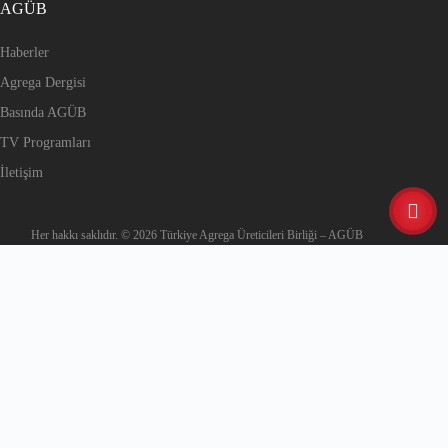
AGÜB
Haberler
Agrega Dergisi
Basında AGÜB
TV Programları
İletişim
Her hakkı saklıdır. © 2026 Türkiye Agrega Üreticileri Birliği – AGÜB
Mail Adresiniz
Şifreniz
Remember Me
Giriş Yap
Lost your password?