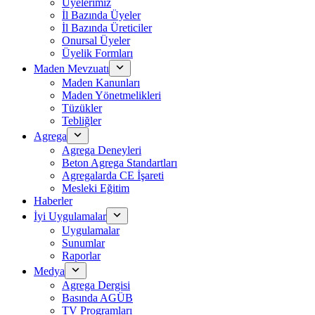
Üyelerimiz
İl Bazında Üyeler
İl Bazında Üreticiler
Onursal Üyeler
Üyelik Formları
Maden Mevzuatı
Maden Kanunları
Maden Yönetmelikleri
Tüzükler
Tebliğler
Agrega
Agrega Deneyleri
Beton Agrega Standartları
Agregalarda CE İşareti
Mesleki Eğitim
Haberler
İyi Uygulamalar
Uygulamalar
Sunumlar
Raporlar
Medya
Agrega Dergisi
Basında AGÜB
TV Programları