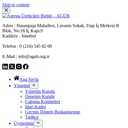
Skip to content
Adres : Hasanpaşa Mahallesi, Lavanta Sokak, Etap İş Merkezi B
Blok, No:18 İç Kapı:9
Kadıköy - İstanbul
Telefon : 0 (216) 545 82 00
E-Mail : info@agub.org.tr
Ana Sayfa
Yönetim
Yönetim Kurulu
Denetim Kurulu
Çalışma Komiteleri
İdari Kadro
Geçmiş Dönem Başkanlarımız
Tarihçe
Üyelerimiz