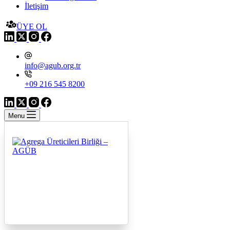
İletişim
ÜYE OL
info@agub.org.tr
+09 216 545 8200
Menu