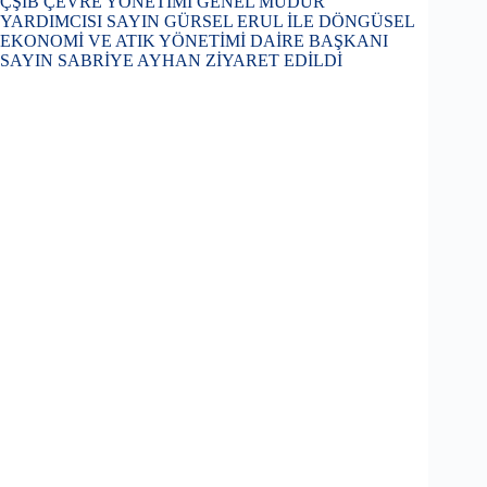
ÇŞİB ÇEVRE YÖNETİMİ GENEL MÜDÜR
YARDIMCISI SAYIN GÜRSEL ERUL İLE DÖNGÜSEL
EKONOMİ VE ATIK YÖNETİMİ DAİRE BAŞKANI
SAYIN SABRİYE AYHAN ZİYARET EDİLDİ