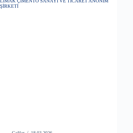
LİMAK ÇİMENTO SANAYİ VE TİCARET ANONİM
ŞİRKETİ
Çağlar
18.03.2026