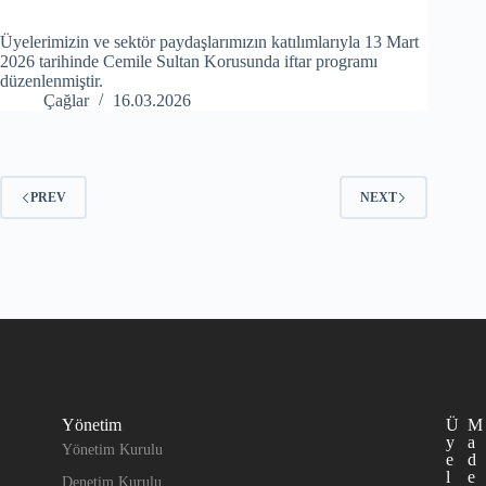
Üyelerimizin ve sektör paydaşlarımızın katılımlarıyla 13 Mart
2026 tarihinde Cemile Sultan Korusunda iftar programı
düzenlenmiştir.
Çağlar
16.03.2026
PREV
NEXT
Yönetim
Ü
M
y
a
Yönetim Kurulu
e
d
l
e
Denetim Kurulu