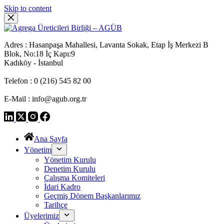
Skip to content
Adres : Hasanpaşa Mahallesi, Lavanta Sokak, Etap İş Merkezi B
Blok, No:18 İç Kapı:9
Kadıköy - İstanbul
Telefon : 0 (216) 545 82 00
E-Mail : info@agub.org.tr
Ana Sayfa
Yönetim
Yönetim Kurulu
Denetim Kurulu
Çalışma Komiteleri
İdari Kadro
Geçmiş Dönem Başkanlarımız
Tarihçe
Üyelerimiz