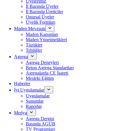
Üyelerimiz
İl Bazında Üyeler
İl Bazında Üreticiler
Onursal Üyeler
Üyelik Formları
Maden Mevzuatı
Maden Kanunları
Maden Yönetmelikleri
Tüzükler
Tebliğler
Agrega
Agrega Deneyleri
Beton Agrega Standartları
Agregalarda CE İşareti
Mesleki Eğitim
Haberler
İyi Uygulamalar
Uygulamalar
Sunumlar
Raporlar
Medya
Agrega Dergisi
Basında AGÜB
TV Programları