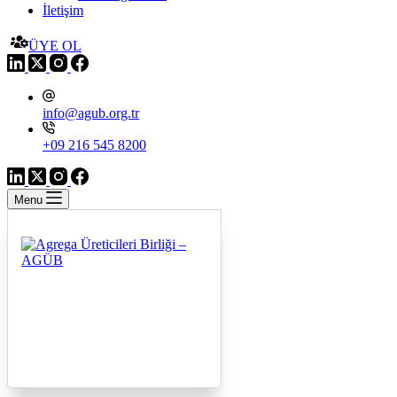
İletişim
ÜYE OL
info@agub.org.tr
+09 216 545 8200
Menu