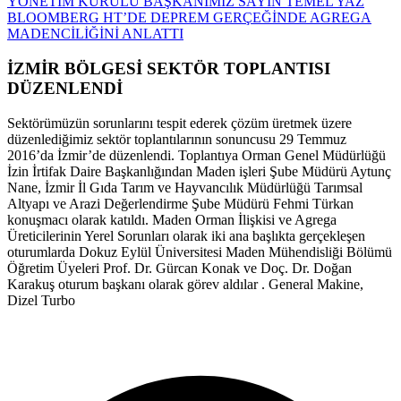
YÖNETİM KURULU BAŞKANIMIZ SAYIN TEMEL YAZ
BLOOMBERG HT’DE DEPREM GERÇEĞİNDE AGREGA
MADENCİLİĞİNİ ANLATTI
İZMİR BÖLGESİ SEKTÖR TOPLANTISI
DÜZENLENDİ
Sektörümüzün sorunlarını tespit ederek çözüm üretmek üzere
düzenlediğimiz sektör toplantılarının sonuncusu 29 Temmuz
2016’da İzmir’de düzenlendi. Toplantıya Orman Genel Müdürlüğü
İzin İrtifak Daire Başkanlığından Maden işleri Şube Müdürü Aytunç
Nane, İzmir İl Gıda Tarım ve Hayvancılık Müdürlüğü Tarımsal
Altyapı ve Arazi Değerlendirme Şube Müdürü Fehmi Türkan
konuşmacı olarak katıldı. Maden Orman İlişkisi ve Agrega
Üreticilerinin Yerel Sorunları olarak iki ana başlıkta gerçekleşen
oturumlarda Dokuz Eylül Üniversitesi Maden Mühendisliği Bölümü
Öğretim Üyeleri Prof. Dr. Gürcan Konak ve Doç. Dr. Doğan
Karakuş oturum başkanı olarak görev aldılar . General Makine,
Dizel Turbo