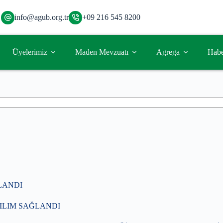
info@agub.org.tr
+09 216 545 8200
Üyelerimiz
Maden Mevzuatı
Agrega
Habe
LANDI
ILIM SAĞLANDI