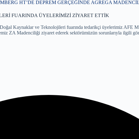
MBERG HT’DE DEPREM GERÇEĞİNDE AGREGA MADENCİLİ
ERİ FUARINDA ÜYELERİMİZİ ZİYARET ETTİK
, Doğal Kaynaklar ve Teknolojileri fuarında tedarikçi üyelerimiz AFE
yemiz ZA Madenciliği ziyaret ederek sektörümüzün sorunlarıyla ilgili gö