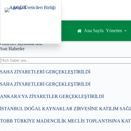
Skip
to
content
Ana Sayfa
Yönetim
Haberler sayfasına dön
Son Haberler
SAHA ZİYARETLERİ GERÇEKLEŞTİRİLDİ
SAHA ZİYARETLERİ GERÇEKLEŞTİRİLDİ
ANKARA’YA ZİYARETLER GERÇEKLEŞTİRİLDİ
İSTANBUL DOĞAL KAYNAKLAR ZİRVESİNE KATILIM SAĞ
TOBB TÜRKİYE MADENCİLİK MECLİS TOPLANTISINA KAT