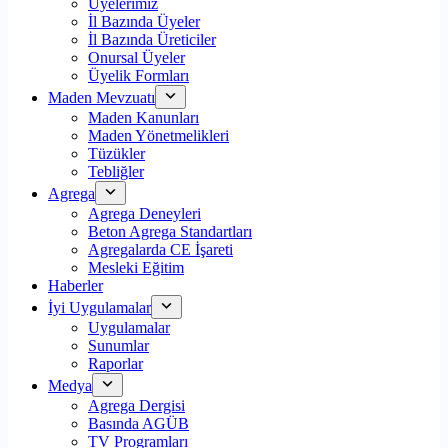
Üyelerimiz
İl Bazında Üyeler
İl Bazında Üreticiler
Onursal Üyeler
Üyelik Formları
Maden Mevzuatı
Maden Kanunları
Maden Yönetmelikleri
Tüzükler
Tebliğler
Agrega
Agrega Deneyleri
Beton Agrega Standartları
Agregalarda CE İşareti
Mesleki Eğitim
Haberler
İyi Uygulamalar
Uygulamalar
Sunumlar
Raporlar
Medya
Agrega Dergisi
Basında AGÜB
TV Programları