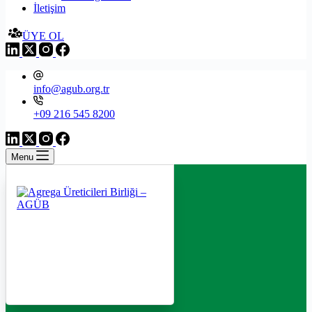
İletişim
ÜYE OL
info@agub.org.tr
+09 216 545 8200
Menu