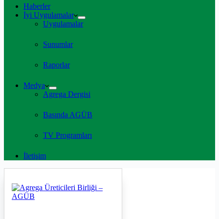
Haberler
İyi Uygulamalar
Uygulamalar
Sunumlar
Raporlar
Medya
Agrega Dergisi
Basında AGÜB
TV Programları
İletişim