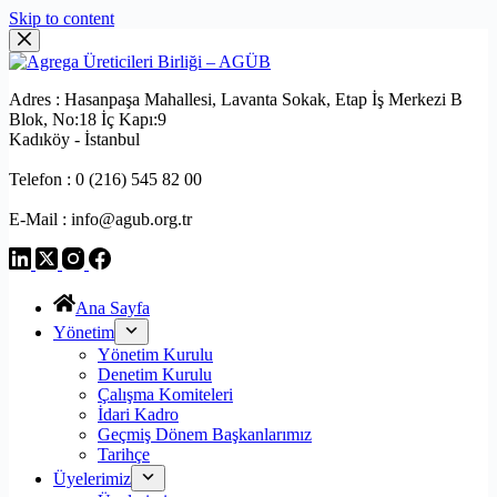
Skip to content
Adres : Hasanpaşa Mahallesi, Lavanta Sokak, Etap İş Merkezi B
Blok, No:18 İç Kapı:9
Kadıköy - İstanbul
Telefon : 0 (216) 545 82 00
E-Mail : info@agub.org.tr
Ana Sayfa
Yönetim
Yönetim Kurulu
Denetim Kurulu
Çalışma Komiteleri
İdari Kadro
Geçmiş Dönem Başkanlarımız
Tarihçe
Üyelerimiz