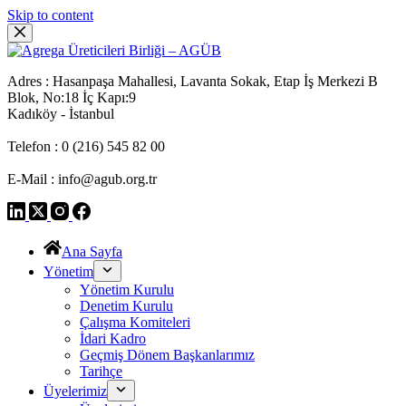
Skip to content
Adres : Hasanpaşa Mahallesi, Lavanta Sokak, Etap İş Merkezi B
Blok, No:18 İç Kapı:9
Kadıköy - İstanbul
Telefon : 0 (216) 545 82 00
E-Mail : info@agub.org.tr
Ana Sayfa
Yönetim
Yönetim Kurulu
Denetim Kurulu
Çalışma Komiteleri
İdari Kadro
Geçmiş Dönem Başkanlarımız
Tarihçe
Üyelerimiz