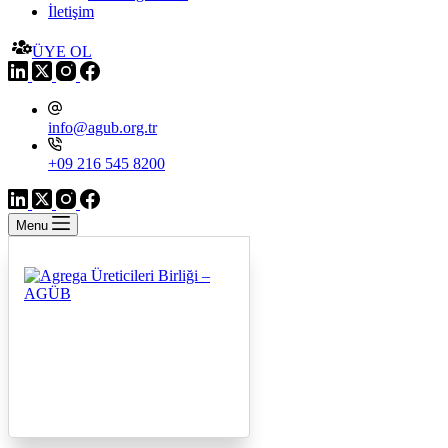
İletişim
ÜYE OL
info@agub.org.tr
+09 216 545 8200
Menu