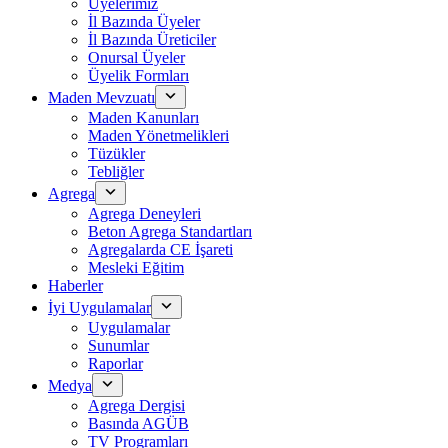
Üyelerimiz
İl Bazında Üyeler
İl Bazında Üreticiler
Onursal Üyeler
Üyelik Formları
Maden Mevzuatı
Maden Kanunları
Maden Yönetmelikleri
Tüzükler
Tebliğler
Agrega
Agrega Deneyleri
Beton Agrega Standartları
Agregalarda CE İşareti
Mesleki Eğitim
Haberler
İyi Uygulamalar
Uygulamalar
Sunumlar
Raporlar
Medya
Agrega Dergisi
Basında AGÜB
TV Programları