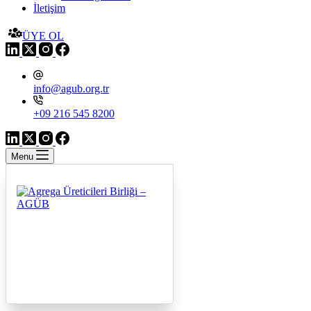
İletişim
ÜYE OL
info@agub.org.tr
+09 216 545 8200
Menu