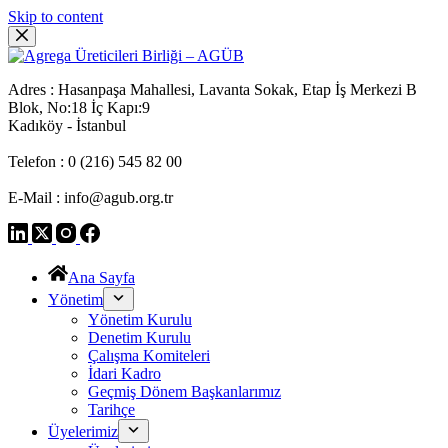
Skip to content
Adres : Hasanpaşa Mahallesi, Lavanta Sokak, Etap İş Merkezi B
Blok, No:18 İç Kapı:9
Kadıköy - İstanbul
Telefon : 0 (216) 545 82 00
E-Mail : info@agub.org.tr
Ana Sayfa
Yönetim
Yönetim Kurulu
Denetim Kurulu
Çalışma Komiteleri
İdari Kadro
Geçmiş Dönem Başkanlarımız
Tarihçe
Üyelerimiz