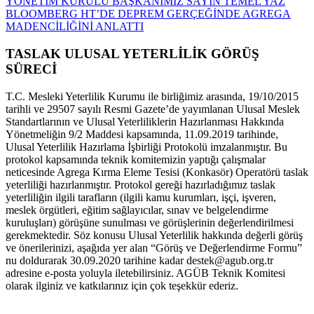
YÖNETİM KURULU BAŞKANIMIZ SAYIN TEMEL YAZ
BLOOMBERG HT’DE DEPREM GERÇEĞİNDE AGREGA
MADENCİLİĞİNİ ANLATTI
TASLAK ULUSAL YETERLİLİK GÖRÜŞ
SÜRECİ
T.C. Mesleki Yeterlilik Kurumu ile birliğimiz arasında, 19/10/2015
tarihli ve 29507 sayılı Resmi Gazete’de yayımlanan Ulusal Meslek
Standartlarının ve Ulusal Yeterliliklerin Hazırlanması Hakkında
Yönetmeliğin 9/2 Maddesi kapsamında, 11.09.2019 tarihinde,
Ulusal Yeterlilik Hazırlama İşbirliği Protokolü imzalanmıştır. Bu
protokol kapsamında teknik komitemizin yaptığı çalışmalar
neticesinde Agrega Kırma Eleme Tesisi (Konkasör) Operatörü taslak
yeterliliği hazırlanmıştır. Protokol gereği hazırladığımız taslak
yeterliliğin ilgili tarafların (ilgili kamu kurumları, işçi, işveren,
meslek örgütleri, eğitim sağlayıcılar, sınav ve belgelendirme
kuruluşları) görüşüne sunulması ve görüşlerinin değerlendirilmesi
gerekmektedir. Söz konusu Ulusal Yeterlilik hakkında değerli görüş
ve önerilerinizi, aşağıda yer alan “Görüş ve Değerlendirme Formu”
nu doldurarak 30.09.2020 tarihine kadar destek@agub.org.tr
adresine e-posta yoluyla iletebilirsiniz. AGÜB Teknik Komitesi
olarak ilginiz ve katkılarınız için çok teşekkür ederiz.