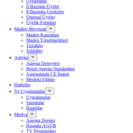
Üyelerimiz
İl Bazında Üyeler
İl Bazında Üreticiler
Onursal Üyeler
Üyelik Formları
Maden Mevzuatı
Maden Kanunları
Maden Yönetmelikleri
Tüzükler
Tebliğler
Agrega
Agrega Deneyleri
Beton Agrega Standartları
Agregalarda CE İşareti
Mesleki Eğitim
Haberler
İyi Uygulamalar
Uygulamalar
Sunumlar
Raporlar
Medya
Agrega Dergisi
Basında AGÜB
TV Programları