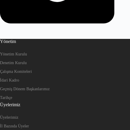
Yönetim
Yönetim Kurulu
Denetim Kurulu
Çalışma Komiteleri
İdari Kadro
Geçmiş Dönem Başkanlarımız
Tarihçe
Üyelerimiz
Üyelerimiz
İl Bazında Üyeler