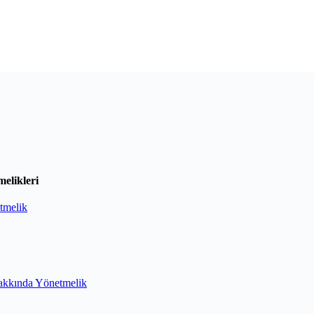
elikleri
tmelik
akkında Yönetmelik