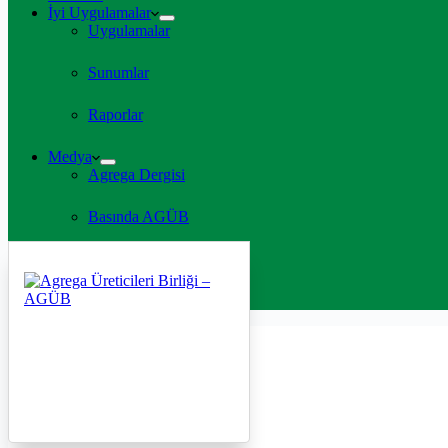
İyi Uygulamalar
Uygulamalar
Sunumlar
Raporlar
Medya
Agrega Dergisi
Basında AGÜB
TV Programları
İletişim