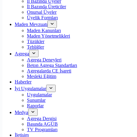
İl Bazında Üyeler
İl Bazında Üreticiler
Onursal Üyeler
Üyelik Formları
Maden Mevzuatı
Maden Kanunları
Maden Yönetmelikleri
Tüzükler
Tebliğler
Agrega
Agrega Deneyleri
Beton Agrega Standartları
Agregalarda CE İşareti
Mesleki Eğitim
Haberler
İyi Uygulamalar
Uygulamalar
Sunumlar
Raporlar
Medya
Agrega Dergisi
Basında AGÜB
TV Programları
İletişim