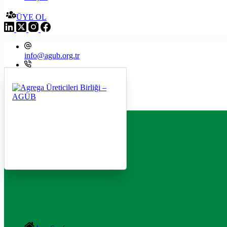
ÜYE OL
info@agub.org.tr
+09 216 545 8200
Menu