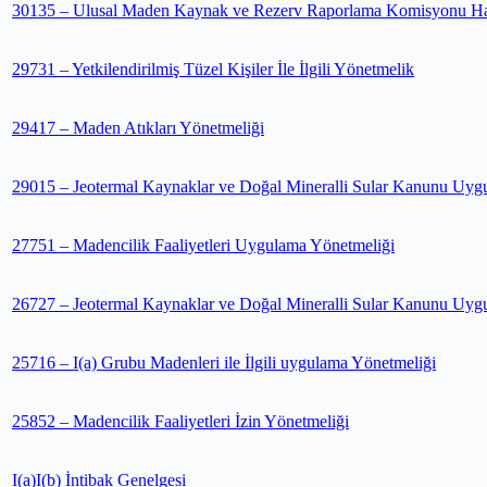
30135 – Ulusal Maden Kaynak ve Rezerv Raporlama Komisyonu H
29731 – Yetkilendirilmiş Tüzel Kişiler İle İlgili Yönetmelik
29417 – Maden Atıkları Yönetmeliği
29015 – Jeotermal Kaynaklar ve Doğal Mineralli Sular Kanunu Uygu
27751 – Madencilik Faaliyetleri Uygulama Yönetmeliği
26727 – Jeotermal Kaynaklar ve Doğal Mineralli Sular Kanunu Uyg
25716 – I(a) Grubu Madenleri ile İlgili uygulama Yönetmeliği
25852 – Madencilik Faaliyetleri İzin Yönetmeliği
I(a)I(b) İntibak Genelgesi