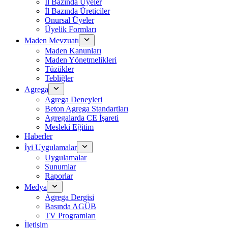
İl Bazında Üyeler
İl Bazında Üreticiler
Onursal Üyeler
Üyelik Formları
Maden Mevzuatı
Maden Kanunları
Maden Yönetmelikleri
Tüzükler
Tebliğler
Agrega
Agrega Deneyleri
Beton Agrega Standartları
Agregalarda CE İşareti
Mesleki Eğitim
Haberler
İyi Uygulamalar
Uygulamalar
Sunumlar
Raporlar
Medya
Agrega Dergisi
Basında AGÜB
TV Programları
İletişim