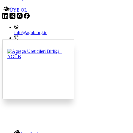
ÜYE OL
info@agub.org.tr
+09 216 545 8200
Menu