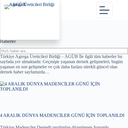
Skip
to
content
Türkiye Agrega Üreticileri Birliği
Haberler
Haberler
Türkiye Agrega Üreticileri Birliği – AGÜB İle ilgili tüm haberler bu
sayfada yer almaktadır. Geçmişte yaşanan dernek gelişmeleri, bugün
yaşanan en son gelişmeler ve çok daha fazlası sürekli güncel olan
dernek haber sayfamızda…
4 ARALIK DÜNYA MADENCİLER GÜNÜ İÇİN TOPLANILDI
Türkiye Madenciler Derneği tarafından düzenlenen Sorumlu