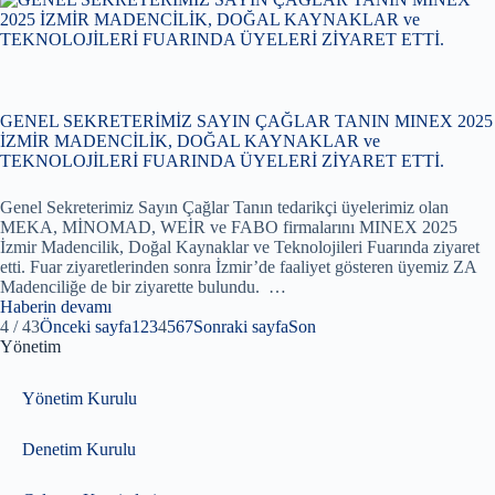
GENEL SEKRETERİMİZ SAYIN ÇAĞLAR TANIN MINEX 2025
İZMİR MADENCİLİK, DOĞAL KAYNAKLAR ve
TEKNOLOJİLERİ FUARINDA ÜYELERİ ZİYARET ETTİ.
Genel Sekreterimiz Sayın Çağlar Tanın tedarikçi üyelerimiz olan
MEKA, MİNOMAD, WEİR ve FABO firmalarını MINEX 2025
İzmir Madencilik, Doğal Kaynaklar ve Teknolojileri Fuarında ziyaret
etti. Fuar ziyaretlerinden sonra İzmir’de faaliyet gösteren üyemiz ZA
Madenciliğe de bir ziyarette bulundu. …
Haberin devamı
4 / 43
Önceki sayfa
1
2
3
4
5
6
7
Sonraki sayfa
Son
Yönetim
Yönetim Kurulu
Denetim Kurulu